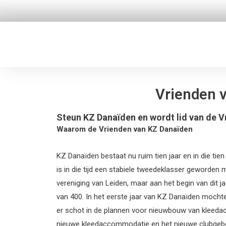
Ga
naar
de
inhoud
Vrienden 
Steun KZ Danaïden en wordt lid van de V
Waarom de Vrienden van KZ Danaïden
KZ Danaïden bestaat nu ruim tien jaar en in die tie
is in die tijd een stabiele tweedeklasser geworde
vereniging van Leiden, maar aan het begin van dit j
van 400. In het eerste jaar van KZ Danaïden moch
er schot in de plannen voor nieuwbouw van kleed
nieuwe kleedaccommodatie en het nieuwe clubgeb