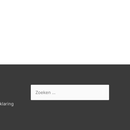
Zoek
naar:
klaring