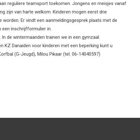
et aan reguliere teamsport toekomen. Jongens en meisjes vanaf
king zijn van harte welkom. Kinderen mogen eerst drie
id te worden. Er vindt een aanmeldingsgesprek plaats met de
een inschrijfformulier in.
. In de wintermaanden trainen we in een gymzaal.
en KZ Danaiden voor kinderen met een beperking kunt u
fbal (G-Jeugd), Milou Pikaar (tel. 06-14040597)