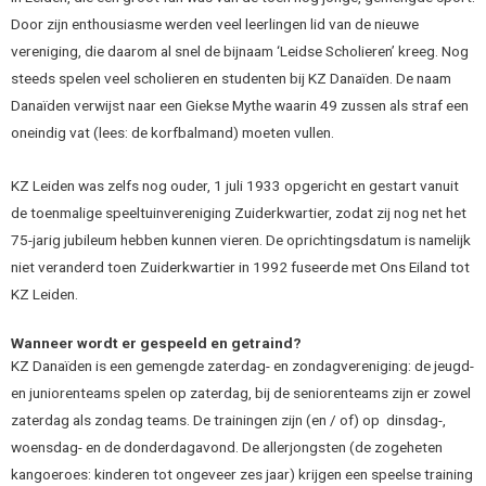
Door zijn enthousiasme werden veel leerlingen lid van de nieuwe
vereniging, die daarom al snel de bijnaam ‘Leidse Scholieren’ kreeg. Nog
steeds spelen veel scholieren en studenten bij KZ Danaïden. De naam
Danaïden verwijst naar een Giekse Mythe waarin 49 zussen als straf een
oneindig vat (lees: de korfbalmand) moeten vullen.
KZ Leiden was zelfs nog ouder, 1 juli 1933 opgericht en gestart vanuit
de toenmalige speeltuinvereniging Zuiderkwartier, zodat zij nog net het
75-jarig jubileum hebben kunnen vieren. De oprichtingsdatum is namelijk
niet veranderd toen Zuiderkwartier in 1992 fuseerde met Ons Eiland tot
KZ Leiden.
Wanneer wordt er gespeeld en getraind?
KZ Danaïden is een gemengde zaterdag- en zondagvereniging: de jeugd-
en juniorenteams spelen op zaterdag, bij de seniorenteams zijn er zowel
zaterdag als zondag teams. De trainingen zijn (en / of) op dinsdag-,
woensdag- en de donderdagavond. De allerjongsten (de zogeheten
kangoeroes: kinderen tot ongeveer zes jaar) krijgen een speelse training