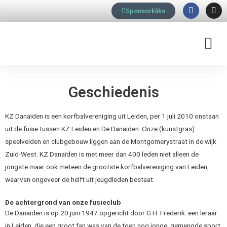
F
I
Ga
Sponsorkliks
a
n
naar
c
s
e
t
de
b
a
M
inhoud
o
g
o
r
k
a
m
Geschiedenis
KZ Danaïden is een korfbalvereniging uit Leiden, per 1 juli 2010 onstaan
uit de fusie tussen KZ Leiden en De Danaïden. Onze (kunstgras)
speelvelden en clubgebouw liggen aan de Montgomerystraat in de wijk
Zuid-West. KZ Danaïden is met meer dan 400 leden niet alleen de
jongste maar ook meteen de grootste korfbalvereniging van Leiden,
waarvan ongeveer de helft uit jeugdleden bestaat.
De achtergrond van onze fusieclub
De Danaïden is op 20 juni 1947 opgericht door G.H. Frederik. een leraar
in Leiden, die een groot fan was van de toen nog jonge, gemengde sport.