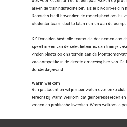
ook voor kiezen om eerst een paar weken op proef 
alleen de trainingsfaciliteiten, als je bijvoorbeeld i
Danaïden biedt bovendien de mogelijkheid om, bij 
studententeam deel te laten nemen aan de competi
KZ Danaïden biedt alle teams die deelnemen aan de
speelt in één van de selectieteams, dan train je vak
vinden plaats op ons terrein aan de Montgomerystra
zaalcompetitie in de directe omgeving hier van. De
donderdagavond.
Warm welkom
Ben je student en wil jij meer weten over onze cl
terecht bij Warm Welkom, dat geïnteresseerden en n
vragen en praktische kwesties. Warm welkom is per