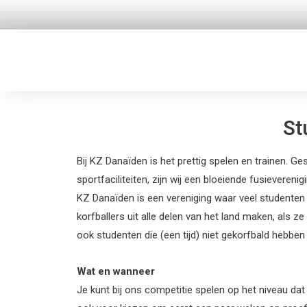
Ga
naar
de
inhoud
St
Bij KZ Danaïden is het prettig spelen en trainen. G
sportfaciliteiten, zijn wij een bloeiende fusievereni
KZ Danaïden is een vereniging waar veel studenten ko
korfballers uit alle delen van het land maken, als 
ook studenten die (een tijd) niet gekorfbald hebb
Wat en wanneer
Je kunt bij ons competitie spelen op het niveau dat 