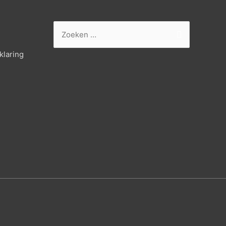
Zoek
naar:
klaring