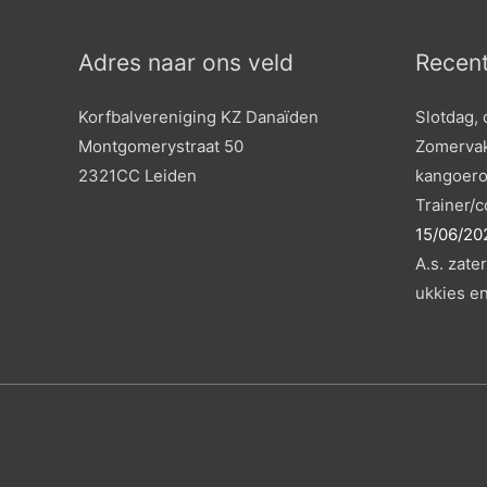
Adres naar ons veld
Recent
Korfbalvereniging KZ Danaïden
Slotdag, 
Montgomerystraat 50
Zomervak
2321CC Leiden
kangoero
Trainer/
15/06/20
A.s. zate
ukkies en