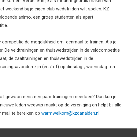
te komen. Verder kun je als student gebruik maken van
n het weekend bij je eigen club wedstrijden wilt spelen. KZ
voldoende animo, een groep studenten als apart
tie.
 competitie de mogelijkheid om eenmaal te trainen. Als je
er. De veldtrainingen en thuiswedstrijden in de veldcompetitie
at, de zaaltrainingen en thuiswedstrijden in de
 trainingsavonden zijn (en / of) op dinsdag-, woensdag- en
ub of gewoon eens een paar trainingen meedoen? Dan kun je
ieuwe leden wegwijs maakt op de vereniging en helpt bij alle
 mail te bereiken op
warmwelkom@kzdanaiden.nl