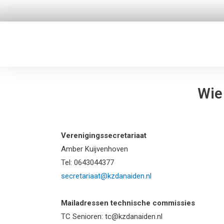
Ga
naar
de
inhoud
Wie
Verenigingssecretariaat
Amber Kuijvenhoven
Tel: 0643044377
secretariaat@kzdanaiden.nl
Mailadressen technische commissies
TC Senioren: tc@kzdanaiden.nl