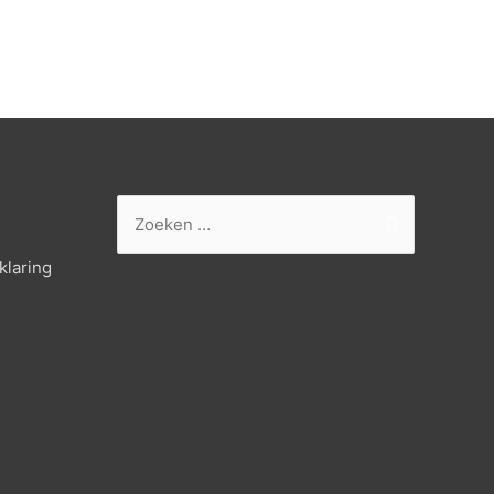
ende
Zoek
naar:
klaring