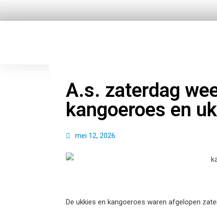
Ga
naar
de
inhoud
A.s. zaterdag wee
kangoeroes en ukk
mei 12, 2026
De ukkies en kangoeroes waren afgelopen zater