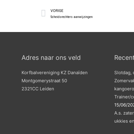
Vorige
VORIGE
Scheidsrechters aanwijzingen
Adres naar ons veld
Recent
Korfbalvereniging KZ Danaïden
Slotdag, 
Montgomerystraat 50
Zomervak
2321CC Leiden
kangoero
Trainer/
15/06/20
A.s. zate
ukkies en