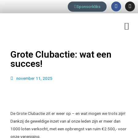
F
I
Ga
Sponsorkliks
a
n
naar
c
s
e
t
de
b
a
M
inhoud
o
g
o
r
k
a
m
Grote Clubactie: wat een
succes!
november 11, 2025
De Grote Clubactie zit er weer op – en wat mogen we trots zijn!
Dankzij de geweldige inzet van al onze leden zijn er meer dan
1000 loten verkocht, met een opbrengst van ruim €2.500,- voor
onze vereniging.