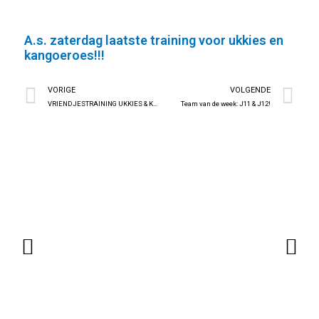
A.s. zaterdag laatste training voor ukkies en
kangoeroes!!!
Vorige
Vo
VORIGE
VOLGENDE
VRIENDJESTRAINING UKKIES & KANGOEROES ZATERDAG 15 NOVEMBER
Team van de week: J11 & J12!
Vorige
Vo