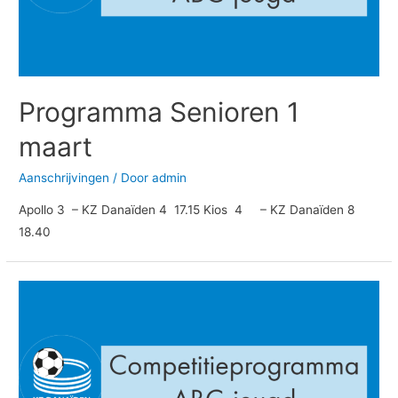
Programma Senioren 1
maart
Aanschrijvingen
/ Door
admin
Apollo 3 – KZ Danaïden 4 17.15 Kios 4 – KZ Danaïden 8
18.40
Programma
A2
en
B2
1