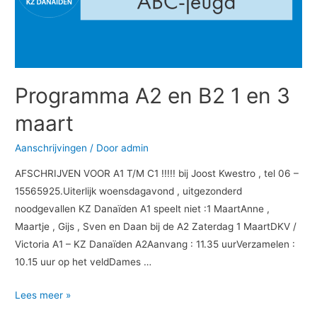
en
3
maart
Programma A2 en B2 1 en 3
maart
Aanschrijvingen
/ Door
admin
AFSCHRIJVEN VOOR A1 T/M C1 !!!!! bij Joost Kwestro , tel 06 –
15565925.Uiterlijk woensdagavond , uitgezonderd
noodgevallen KZ Danaïden A1 speelt niet :1 MaartAnne ,
Maartje , Gijs , Sven en Daan bij de A2 Zaterdag 1 MaartDKV /
Victoria A1 – KZ Danaïden A2Aanvang : 11.35 uurVerzamelen :
10.15 uur op het veldDames …
Lees meer »