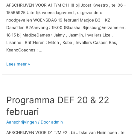
AFSCHRIJVEN VOOR A1 T/M C1 !!!!! bij Joost Kwestro , tel 06 –
15565925.Uiterlijk woensdagavond , uitgezonderd
noodgevallen WOENSDAG 19 februari Madjoe B3 – KZ
Danaïden B2Aanvang : 19:00 (Blaashal Rijnsburg)Verzamelen :
18:15 bij MadjoeDames : Jaimy , Jasmijn, Invallers Lize ,
Lisanne , BrittHeren : Mitch , Kobe , Invallers Casper, Bas,
KeanoCoaches : …
Lees meer »
Programma
DEF
Programma DEF 20 & 22
20
&
februari
22
februari
Aanschrijvingen
/ Door
admin
AFSCHRIJVEN VOOR D1 T/M F2 , bij Jitske van Heijningen , tel