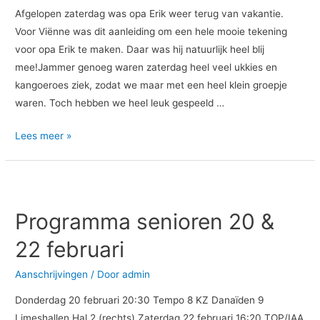
kangoeroes!!!
Afgelopen zaterdag was opa Erik weer terug van vakantie.
Voor Viënne was dit aanleiding om een hele mooie tekening
voor opa Erik te maken. Daar was hij natuurlijk heel blij
mee!Jammer genoeg waren zaterdag heel veel ukkies en
kangoeroes ziek, zodat we maar met een heel klein groepje
waren. Toch hebben we heel leuk gespeeld …
Lees meer »
Programma senioren 20 &
22 februari
Aanschrijvingen
/ Door
admin
Donderdag 20 februari 20:30 Tempo 8 KZ Danaïden 9
Limeshallen Hal 2 (rechts) Zaterdag 22 februari 16:20 TOP/IAA