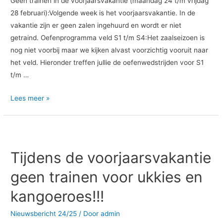
Geen trainen in de voorjaarsvakantie (maandag 24 t/m vrijdag
28 februari):Volgende week is het voorjaarsvakantie. In de
vakantie zijn er geen zalen ingehuurd en wordt er niet
getraind. Oefenprogramma veld S1 t/m S4:Het zaalseizoen is
nog niet voorbij maar we kijken alvast voorzichtig vooruit naar
het veld. Hieronder treffen jullie de oefenwedstrijden voor S1
t/m …
Lees meer »
Tijdens
de
Tijdens de voorjaarsvakantie
voorjaarsvakantie
geen
geen trainen voor ukkies en
trainen
kangoeroes!!!
voor
ukkies
Nieuwsbericht 24/25
/ Door
admin
en