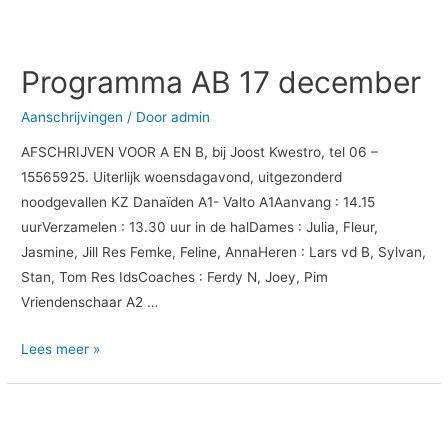
Programma
AB
Programma AB 17 december
17
december
Aanschrijvingen
/ Door
admin
AFSCHRIJVEN VOOR A EN B, bij Joost Kwestro, tel 06 –
15565925. Uiterlijk woensdagavond, uitgezonderd
noodgevallen KZ Danaïden A1- Valto A1Aanvang : 14.15
uurVerzamelen : 13.30 uur in de halDames : Julia, Fleur,
Jasmine, Jill Res Femke, Feline, AnnaHeren : Lars vd B, Sylvan,
Stan, Tom Res IdsCoaches : Ferdy N, Joey, Pim
Vriendenschaar A2 …
Lees meer »
Programma
CDEF