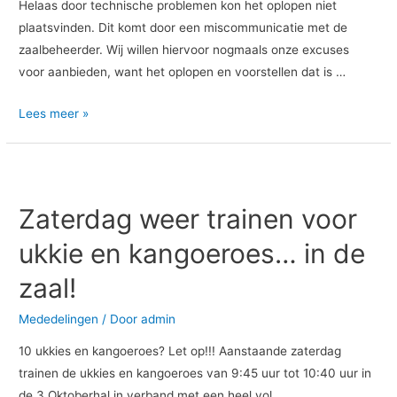
Helaas door technische problemen kon het oplopen niet
plaatsvinden. Dit komt door een miscommunicatie met de
zaalbeheerder. Wij willen hiervoor nogmaals onze excuses
voor aanbieden, want het oplopen en voorstellen dat is …
Lees meer »
Zaterdag
weer
Zaterdag weer trainen voor
trainen
voor
ukkie en kangoeroes… in de
ukkie
zaal!
en
kangoeroes…
Mededelingen
/ Door
admin
in
de
10 ukkies en kangoeroes? Let op!!! Aanstaande zaterdag
zaal!
trainen de ukkies en kangoeroes van 9:45 uur tot 10:40 uur in
de 3 Oktoberhal in verband met een heel vol