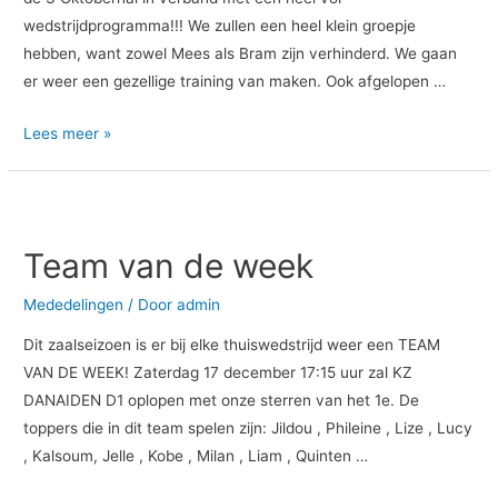
wedstrijdprogramma!!! We zullen een heel klein groepje
hebben, want zowel Mees als Bram zijn verhinderd. We gaan
er weer een gezellige training van maken. Ook afgelopen …
Lees meer »
Team
van
Team van de week
de
week
Mededelingen
/ Door
admin
Dit zaalseizoen is er bij elke thuiswedstrijd weer een TEAM
VAN DE WEEK! Zaterdag 17 december 17:15 uur zal KZ
DANAIDEN D1 oplopen met onze sterren van het 1e. De
toppers die in dit team spelen zijn: Jildou , Phileine , Lize , Lucy
, Kalsoum, Jelle , Kobe , Milan , Liam , Quinten …