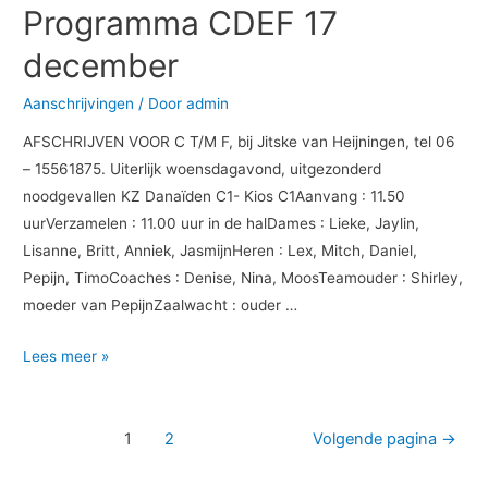
Programma CDEF 17
17
december
december
Aanschrijvingen
/ Door
admin
AFSCHRIJVEN VOOR C T/M F, bij Jitske van Heijningen, tel 06
– 15561875. Uiterlijk woensdagavond, uitgezonderd
noodgevallen KZ Danaïden C1- Kios C1Aanvang : 11.50
uurVerzamelen : 11.00 uur in de halDames : Lieke, Jaylin,
Lisanne, Britt, Anniek, JasmijnHeren : Lex, Mitch, Daniel,
Pepijn, TimoCoaches : Denise, Nina, MoosTeamouder : Shirley,
moeder van PepijnZaalwacht : ouder …
Lees meer »
1
2
Volgende pagina
→