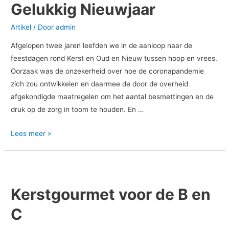
een
Gelukkig Nieuwjaar
Gelukkig
Nieuwjaar
Artikel
/ Door
admin
Afgelopen twee jaren leefden we in de aanloop naar de
feestdagen rond Kerst en Oud en Nieuw tussen hoop en vrees.
Oorzaak was de onzekerheid over hoe de coronapandemie
zich zou ontwikkelen en daarmee de door de overheid
afgekondigde maatregelen om het aantal besmettingen en de
druk op de zorg in toom te houden. En …
Lees meer »
Kerstgourmet
voor
Kerstgourmet voor de B en
de
B
C
en