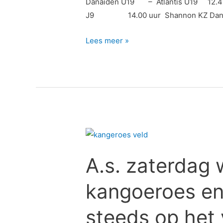
Danaïden U19 – Atlantis U19 12.
J9 14.00 uur Shannon KZ D
Lees meer »
A.s.
zaterdag
A.s. zaterdag 
weer
trainen
kangoeroes en
voor
kangoeroes
steeds op het v
en