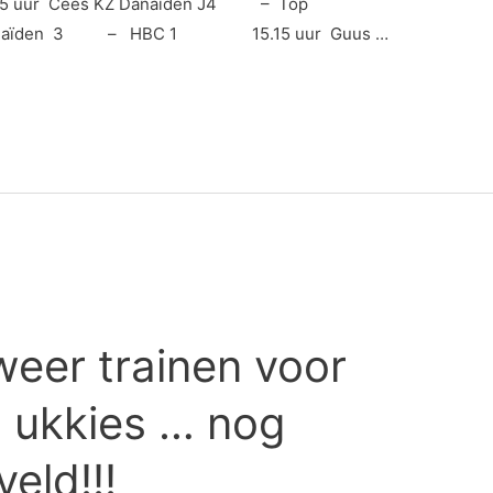
45 uur Cees KZ Danaïden J4 – Top
anaïden 3 – HBC 1 15.15 uur Guus …
weer trainen voor
 ukkies … nog
eld!!!