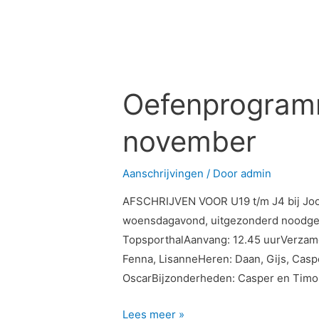
Oefenprogramma
U19
Oefenprogram
t/m
J4
november
1
november
Aanschrijvingen
/ Door
admin
AFSCHRIJVEN VOOR U19 t/m J4 bij Joost
woensdagavond, uitgezonderd noodgeva
TopsporthalAanvang: 12.45 uurVerzamel
Fenna, LisanneHeren: Daan, Gijs, Casp
OscarBijzonderheden: Casper en Timo 
Lees meer »