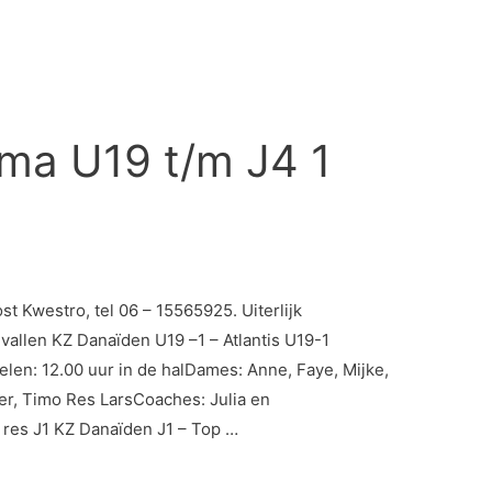
ma U19 t/m J4 1
 Kwestro, tel 06 – 15565925. Uiterlijk
llen KZ Danaïden U19 –1 – Atlantis U19-1
en: 12.00 uur in de halDames: Anne, Faye, Mijke,
er, Timo Res LarsCoaches: Julia en
res J1 KZ Danaïden J1 – Top …