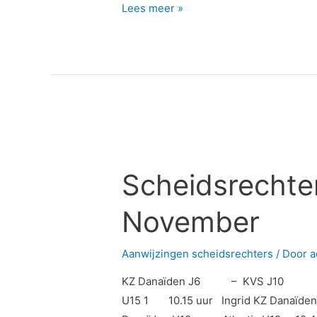
Lees meer »
Scheidsrechters
aanwijzingen
Scheidsrechte
1
November
November
Aanwijzingen scheidsrechters
/ Door
a
KZ Danaïden J6 – KVS J10 9.
U15 1 10.15 uur Ingrid KZ Dan