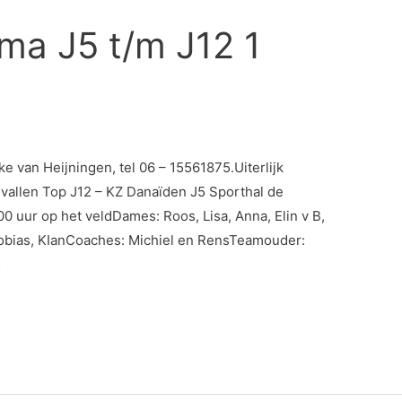
a J5 t/m J12 1
 van Heijningen, tel 06 – 15561875.Uiterlijk
allen Top J12 – KZ Danaïden J5 Sporthal de
0 uur op het veldDames: Roos, Lisa, Anna, Elin v B,
Tobias, KIanCoaches: Michiel en RensTeamouder:
…