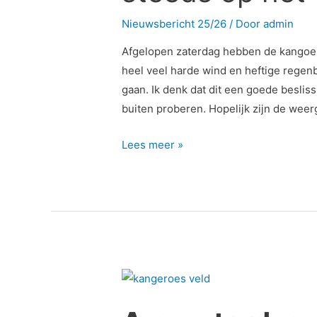
ukkies
Nieuwsbericht 25/26
/ Door
admin
…
nog
Afgelopen zaterdag hebben de kangoero
steeds
heel veel harde wind en heftige regenb
op
gaan. Ik denk dat dit een goede beslis
het
buiten proberen. Hopelijk zijn de wee
veld!!!
Lees meer »