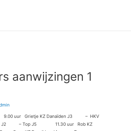
rs aanwijzingen 1
dmin
00 uur Grietje KZ Danaïden J3 – HKV
aïden J2 – Top J5 11.30 uur Rob KZ