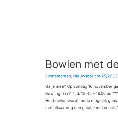
Bowlen
met
Bowlen met de
de
Jeugd!
Evenementen
,
Nieuwsbericht 25/26
/ 
Ga je mee? Op zondag 16 november gaa
Bowling! ???? Tijd: 13.45 – 16.00 uur?
Het bowlen wordt mede mogelijk gema
met elkaar nog een patatje met snack. 