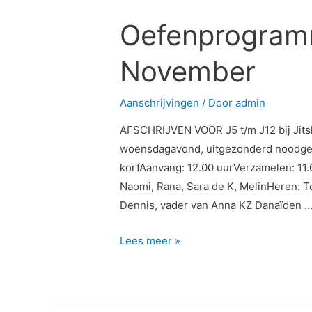
J5
Oefenprogramm
t/m
J12
November
1
November
Aanschrijvingen
/ Door
admin
AFSCHRIJVEN VOOR J5 t/m J12 bij Jitske
woensdagavond, uitgezonderd noodgev
korfAanvang: 12.00 uurVerzamelen: 11.0
Naomi, Rana, Sara de K, MelinHeren: 
Dennis, vader van Anna KZ Danaïden 
Lees meer »