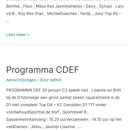
Benthe , Fleur , Milou Res JasmineHeren : Davy , Sylvan , Lars
vd B , Roy Res Stan , MichielCoaches : Ferdy , Joey Top A5 –
…
Lees meer »
Programma
CDEF
Programma CDEF
Aanschrijvingen
/ Door
admin
PROGRAMMA DEF 29 januari C2 speelt niet , Lisanne en Britt
bij de D1Vanwege een groot aantal zieken /quarantaine is de
D1 niet compleet Top D4 – KZ Danaïden D1 ??? onder
voorbehoudSporthal de Korf , Sportdreef 8 ,
SassenheimAanvang : 15.25 uurVerzamelen : 14.15 uur op het
veldDames : Jildou , Jasmijn Lisanne , …