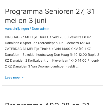
Senioren
Programma Senioren 27, 31
27,
31
mei en 3 juni
mei
en
Aanschrijvingen
/ Door
admin
3
DINSDAG 27 MEI Tijd Thuis Uit Veld 20:00 Velocitas 8 KZ
juni
Danaïden 8 Sport- en recreatiepark De Bloemerd 4aK40
ZATERDAG 31 MEI Tijd Thuis Uit Veld 14:00 GKV (H) 1 KZ
Danaïden 1 Bezuidenhoutseweg Den Haag 1K40 12:00 Rapid 2
KZ Danaïden 2 Korfbalcentrum Kleverlaan 1K40 14:00 Phoenix
2 KZ Danaïden 3 Van Doornenplantsoen (veld) …
Lees meer »
Programma
ABC
28