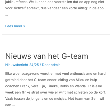
jubileumfeest. We kunnen ons voorstellen dat de app nog niet
voor zichzelf spreekt, dus vandaar een korte uitleg: in de app
…
Lees meer »
Nieuws
van
Nieuws van het G-team
het
G-
Nieuwsbericht 24/25
/ Door
admin
team
Elke woensdagavond wordt er met veel enthousiasme en hard
getraind door het G-team onder leiding van Milou en hulp-
coachen Frank, Vera, Ilja, Tineke, Robin en Wanda. Er is elke
week een flinke strijd over wie er wint met schieten op de korf.
Vaak tussen de jongens en de meisjes. Het team van Sem wil
dan …