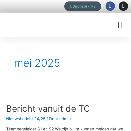
F
I
Ga
Sponsorkliks
a
n
naar
c
s
e
t
de
b
a
M
inhoud
o
g
o
r
k
a
m
Berichtnavigatie
mei 2025
Bericht
vanuit
Bericht vanuit de TC
de
TC
Nieuwsbericht 24/25
/ Door
admin
Teambegeleider S1 en S2 We zijn blij te kunnen melden dat we